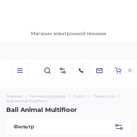
Магазин электронной техники
0
Главная
/
Техника для дома
/
Dyson
/
Пылесосы
/
Ball Animal Multifloor
Ball Animal Multifloor
Фильтр