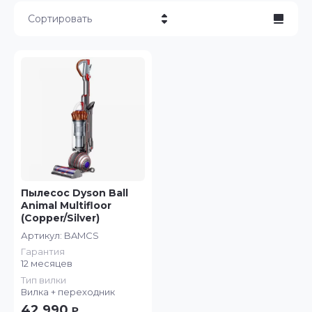
Сортировать
Цена - убывание
Цена - возрастание
Название - Я-А
Название - А-Я
Пылесос Dyson Ball
Animal Multifloor
(Copper/Silver)
Артикул:
BAMCS
Гарантия
12 месяцев
Тип вилки
Вилка + переходник
42 990
₽