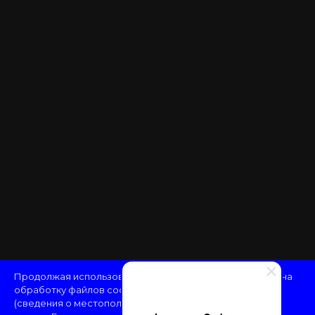
Продолжая использовать наш сайт, вы даёте
согласие
на
обработку файлов cookie и пользовательских данных
(сведения о местоположении; тип и версия ОС; тип и