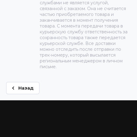
службами не является услугой,
связанной с заказом. Она не считается
частью приобретаемого товара и
заканчивается в момент получения
товара. С момента передачи товара в
курьерскую службу ответственность за
сохранность товара также передается
курьерской службе. Все доставки
можно отследить после отправки по
трек-номеру, который высылается
региональным менеджером в личном
письме.
Назад