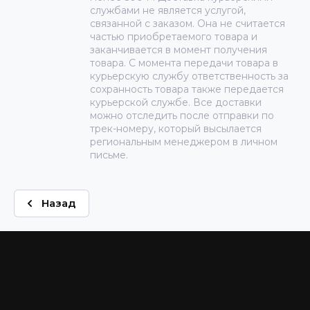
службами не является услугой,
связанной с заказом. Она не считается
частью приобретаемого товара и
заканчивается в момент получения
товара. С момента передачи товара в
курьерскую службу ответственность за
сохранность товара также передается
курьерской службе. Все доставки
можно отследить после отправки по
трек-номеру, который высылается
региональным менеджером в личном
письме.
Назад