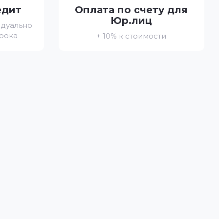
едит
Оплата по счету для
Юр.лиц
идуально
срока
+ 10% к стоимости