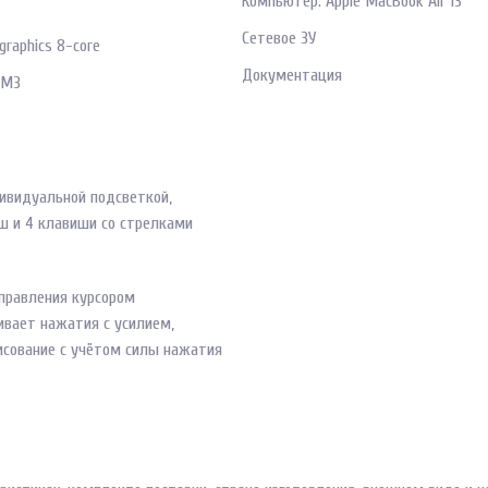
Компьютер: Apple MacBook Air 13
Сетевое ЗУ
raphics 8-core
Документация
 M3
дивидуальной подсветкой,
ш и 4 клавиши со стрелками
управления курсором
ивает нажатия с усилием,
исование с учётом силы нажатия