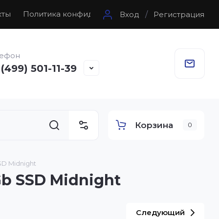
кты
Политика конфиденциальности
Статьи
Согл
Вход
/
Регистрация
лефон
 (499) 501-11-39
Корзина
0
SD Midnight
Gb SSD Midnight
Следующий