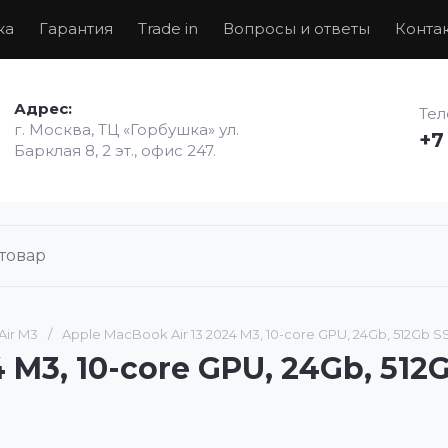
ка
Гарантия
Trade in
Вопросы и ответы
Конта
Адрес:
Те
г. Москва, ТЦ «Горбушка» ул.
+7
Барклая 8, 2 эт., офис 247.
ir M3
/
Apple MacBook Air 13 2024 M3, 10-core GPU, 24Gb, 512Gb S
 M3, 10-core GPU, 24Gb, 512