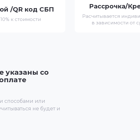
Рассрочка/Кр
ой /QR код СБП
Расчитывается индив
 10% к стоимости
в зависимости от 
е указаны со
оплате
и способами или
учитываться не будет и