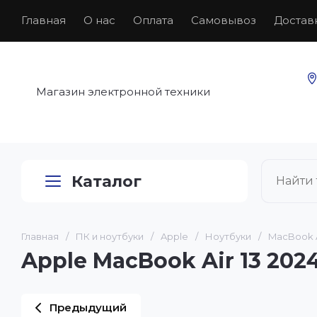
Главная
О нас
Оплата
Самовывоз
Достав
Магазин электронной техники
Каталог
Главная
/
ПК и ноутбуки
/
Apple
/
Ноутбуки
/
MacBook A
Apple MacBook Air 13 2024
Предыдущий