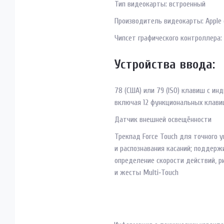
Тип видеокарты: встроенный
Производитель видеокарты: Apple g
Чипсет графического контроллера:
Устройства ввода:
78 (США) или 79 (ISO) клавиш с ин
включая 12 функциональных клави
Датчик внешней освещённости
Трекпад Force Touch для точного 
и распознавания касаний; поддерж
определение скорости действий, р
и жесты Multi‑Touch