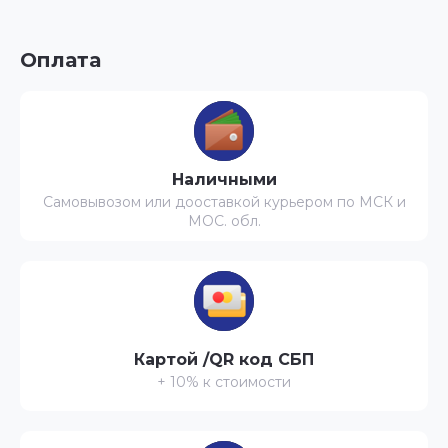
Оплата
Наличными
Самовывозом или дооставкой курьером по МСК и
МОС. обл.
Картой /QR код СБП
+ 10% к стоимости