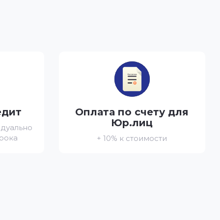
едит
Оплата по счету для
Юр.лиц
идуально
срока
+ 10% к стоимости