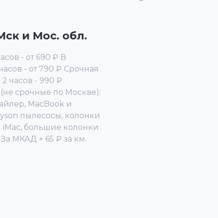
ск и Мос. обл.
сов - от 690 ₽ В
асов - от 790 ₽ Срочная
 2 часов - 990 ₽
(не срочные по Москве):
стайлер, MacBook и
Dyson пылесосы, колонки
₽ iMac, большие колонки
 За МКАД + 65 ₽ за км.