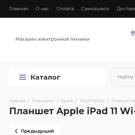
Главная
О нас
Оплата
Самовывоз
Достав
Магазин электронной техники
Каталог
Главная
/
Планшеты
/
Apple
/
iPad 11 (2025)
/
Планшет App
Планшет Apple iPad 11 Wi
Предыдущий