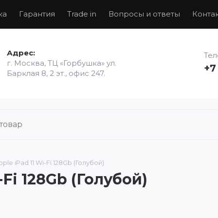
ка
Гарантия
Trade in
Вопросы и ответы
Конта
Адрес:
Те
г. Москва, ТЦ «Горбушка» ул.
+7
Барклая 8, 2 эт., офис 247.
le iPad 11 Wi-Fi 128Gb (Голубой)
-Fi 128Gb (Голубой)