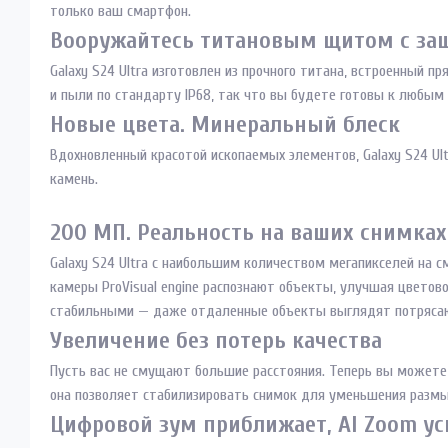
только ваш смартфон.
Вооружайтесь титановым щитом с за
Galaxy S24 Ultra изготовлен из прочного титана, встроенный п
и пыли по стандарту IP68, так что вы будете готовы к любым
Новые цвета. Минеральный блеск
Вдохновленный красотой ископаемых элементов, Galaxy S24 U
камень.
200 МП. Реальность на ваших снимках
Galaxy S24 Ultra с наибольшим количеством мегапикселей на
камеры ProVisual engine распознают объекты, улучшая цветов
стабильными — даже отдаленные объекты выглядят потряса
Увеличение без потерь качества
Пусть вас не смущают большие расстояния. Теперь вы можете 
она позволяет стабилизировать снимок для уменьшения размы
Цифровой зум приближает, AI Zoom ус