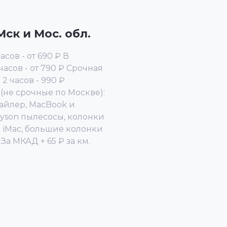
ск и Мос. обл.
сов - от 690 ₽ В
асов - от 790 ₽ Срочная
 2 часов - 990 ₽
(не срочные по Москве):
стайлер, MacBook и
Dyson пылесосы, колонки
₽ iMac, большие колонки
 За МКАД + 65 ₽ за км.