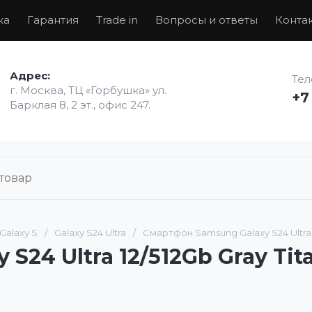
ка
Гарантия
Trade in
Вопросы и ответы
Конта
Адрес:
Те
г. Москва, ТЦ «Горбушка» ул.
+7
Барклая 8, 2 эт., офис 247.
Galaxy S
/
Galaxy S24 Ultra
/
Смартфон Samsung Galaxy S24 Ultra 1
S24 Ultra 12/512Gb Gray Ti