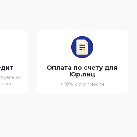
едит
Оплата по счету для
Юр.лиц
идуально
срока
+ 10% к стоимости