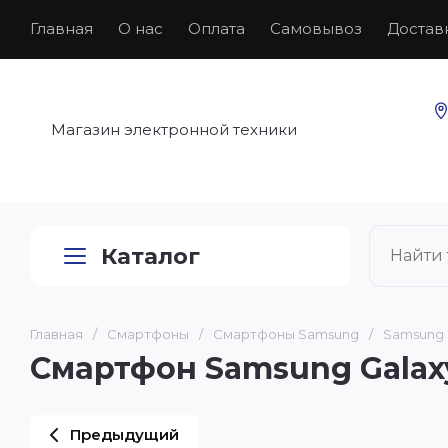
Главная
О нас
Оплата
Самовывоз
Достав
Магазин электронной техники
Каталог
Главная
/
Смартфоны
/
Смартфоны Samsung
/
Samsung 
Смартфон Samsung Galaxy 
Предыдущий