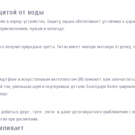
щитой от воды
рямо в корпус устройства. Защиту экрана обеспечивает устойчиво к цар
 приключениям, лужам и непогоде.
ltra получил природные цвета. Титан имеет мягкую матовую отделку, 
 смартфоне и искусственным интеллектом (AI) поможет вам запечатле
ой тон, уменьшая шум и подчеркивая детали. Благодаря более широком
юще.
добиться двух-, трех-, пяти- и даже десятикратного приближения с п
тия при увеличении.
иливает