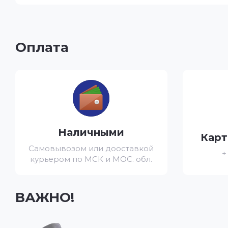
Оплата
Наличными
Карт
Самовывозом или дооставкой
+
курьером по МСК и МОС. обл.
ВАЖНО!