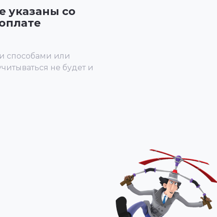
е указаны со
оплате
и способами или
учитываться не будет и