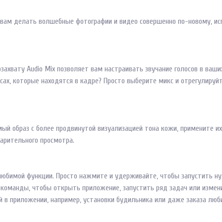
т вам делать волшебные фотографии и видео совершенно по-новому, и
ахвату Audio Mix позволяет вам настраивать звучание голосов в ваши
сах, которые находятся в кадре? Просто выберите микс и отрегулируй
ый образ с более продвинутой визуализацией тона кожи, примените и
арительного просмотра.
ей любимой функции. Просто нажмите и удерживайте, чтобы запустить н
 команды, чтобы открыть приложение, запустить ряд задач или измени
 в приложении, например, установки будильника или даже заказа люб