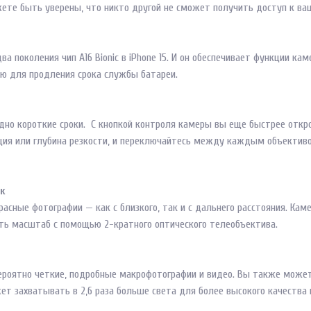
ете быть уверены, что никто другой не сможет получить доступ к в
два поколения чип A16 Bionic в iPhone 15. И он обеспечивает функции 
ью для продления срока службы батареи.
дно короткие сроки. С кнопкой контроля камеры вы еще быстрее откр
иция или глубина резкости, и переключайтесь между каждым объектив
к
расные фотографии — как с близкого, так и с дальнего расстояния. Ка
ть масштаб с помощью 2-кратного оптического телеобъектива.
ероятно четкие, подробные макрофотографии и видео. Вы также может
жет захватывать в 2,6 раза больше света для более высокого качеств