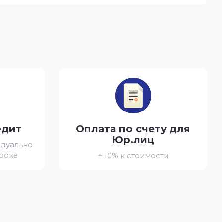
едит
Оплата по счету для
Юр.лиц
идуально
срока
+ 10% к стоимости