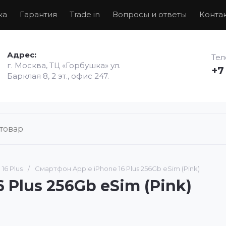
ка
Гарантия
Trade in
Вопросы и ответы
Конта
Адрес:
Те
г. Москва, ТЦ «Горбушка» ул.
+7
Барклая 8, 2 эт., офис 247.
16 Plus
/
Смартфон Apple iPhone 16 Plus 256Gb eSim (Pink)
 Plus 256Gb eSim (Pink)