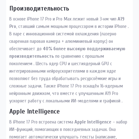
Производительность
В основе iPhone 17 Pro и Pro Max лежит новый 3‑нм чип
A19
Pro
, ставший самым мощным процессором в истории iPhone .
В паре с инновационной системой охлаждения (лазерно
сваренная паровая камера + алюминиевый корпус) он
обеспечивает до
40% более высокую поддерживаемую
производительность
по сравнению с прошлым
поколением . Шесть ядер CPU и шестиядерный GPU с
интегрированными нейроускорителями в каждом ядре
позволяют без труда обрабатывать ресурсоёмкие игры и
сложные задачи. Также iPhone 17 Pro оснащён 16‑ядерным
нейронным движком, что вместе с улучшенным A19 Pro
ускоряет работу с локальными ИИ-моделями и графикой .
Apple Intelligence
В iPhone 17 Pro встроена система
Apple Intelligence
– набор
ИИ-функций, помогающих в повседневных задачах. Она
помогает автоматически улучшать тексты (написание,