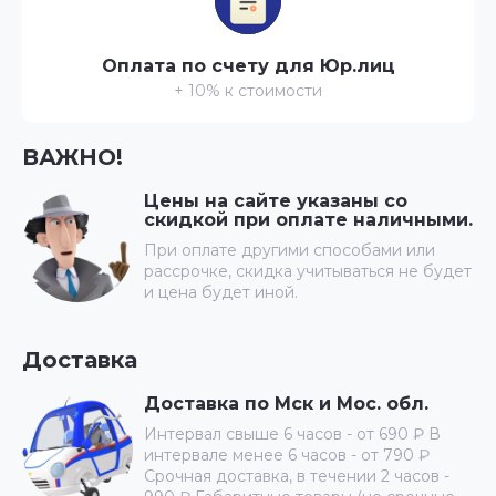
Оплата по счету для Юр.лиц
+ 10% к стоимости
ВАЖНО!
Цены на сайте указаны со
скидкой при оплате наличными.
При оплате другими способами или
рассрочке, скидка учитываться не будет
и цена будет иной.
Доставка
Доставка по Мск и Мос. обл.
Интервал свыше 6 часов - от 690 ₽ В
интервале менее 6 часов - от 790 ₽
Срочная доставка, в течении 2 часов -