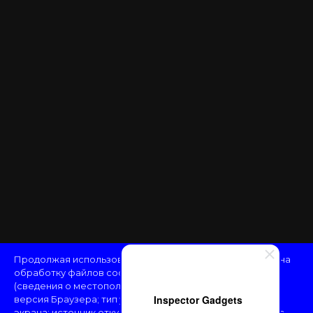
Продолжая использовать наш сайт, вы даёте
согласие
на
обработку файлов cookie и пользовательских данных
(сведения о местоположении; тип и версия ОС; тип и
Inspector Gadgets
версия Браузера; тип устройства и разрешение его
экрана; источник откуда пришел на сайт пользователь; с