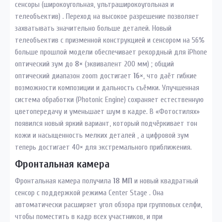
сенсоры (широкоугольная, ультраширокоугольная и
телеобъектив) . Переход на высокое разрешение позволяет
захватывать значительно больше деталей. Новый
телеобъектив с призменной конструкцией и сенсором на 56%
больше прошлой модели обеспечивает рекордный для iPhone
оптический зум до
8×
(эквивалент 200 мм) ; общий
оптический диапазон zoom достигает
16×
, что даёт гибкие
возможности композиции и дальность съёмки. Улучшенная
система обработки (Photonic Engine) сохраняет естественную
цветопередачу и уменьшает шум в кадре. В «Фотостилях»
появился новый яркий вариант, который подчёркивает тон
кожи и насыщенность мелких деталей , а цифровой зум
теперь достигает 40× для экстремального приближения.
Фронтальная камера
Фронтальная камера получила
18 МП
и новый квадратный
сенсор с поддержкой режима Center Stage . Она
автоматически расширяет угол обзора при групповых селфи,
чтобы поместить в кадр всех участников, и при