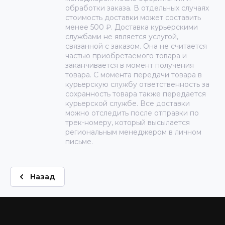
обработки заказа. В отдельных случаях
стоимость доставки может составить
менее 500 ₽. Доставка курьерскими
службами не является услугой,
связанной с заказом. Она не считается
частью приобретаемого товара и
заканчивается в момент получения
товара. С момента передачи товара в
курьерскую службу ответственность за
сохранность товара также передается
курьерской службе. Все доставки
можно отследить после отправки по
трек-номеру, который высылается
региональным менеджером в личном
письме.
Назад