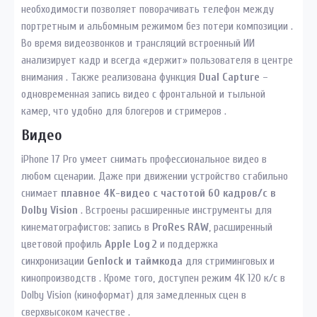
необходимости позволяет поворачивать телефон между
портретным и альбомным режимом без потери композиции .
Во время видеозвонков и трансляций встроенный ИИ
анализирует кадр и всегда «держит» пользователя в центре
внимания . Также реализована функция
Dual Capture
–
одновременная запись видео с фронтальной и тыльной
камер, что удобно для блогеров и стримеров .
Видео
iPhone 17 Pro умеет снимать профессиональное видео в
любом сценарии. Даже при движении устройство стабильно
снимает
плавное 4K-видео с частотой 60 кадров/с в
Dolby Vision
. Встроены расширенные инструменты для
кинематографистов: запись в
ProRes RAW
, расширенный
цветовой профиль
Apple Log 2
и поддержка
синхронизации
Genlock и таймкода
для стриминговых и
кинопроизводств . Кроме того, доступен режим 4K 120 к/с в
Dolby Vision (киноформат) для замедленных сцен в
сверхвысоком качестве .