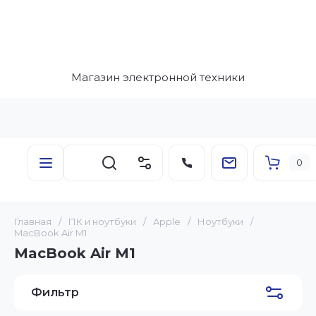
Магазин электронной техники
0
Главная
/
ПК и ноутбуки
/
Apple
/
Ноутбуки
/
MacBook Air M1
MacBook Air M1
Фильтр