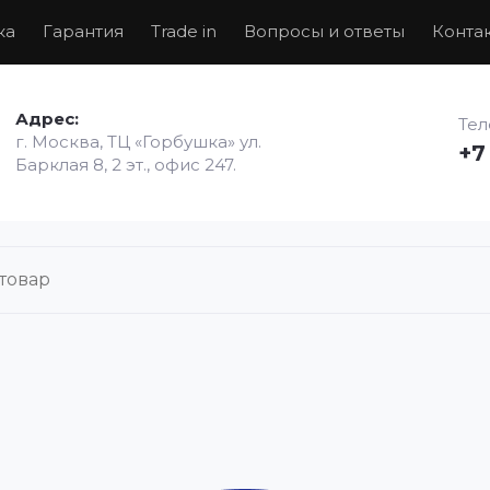
ка
Гарантия
Trade in
Вопросы и ответы
Конта
Адрес:
Те
г. Москва, ТЦ «Горбушка» ул.
+7
Барклая 8, 2 эт., офис 247.