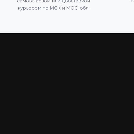
самовывозом или дооставкой
+
курьером по МСК и МОС. обл.