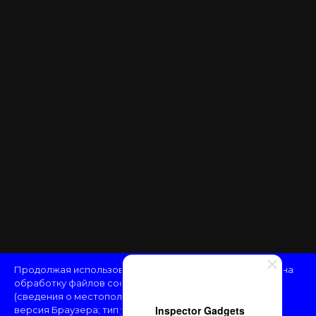
Продолжая использовать наш сайт, вы даёте
согласие
на
обработку файлов cookie и пользовательских данных
(сведения о местоположении; тип и версия ОС; тип и
Inspector Gadgets
версия Браузера; тип устройства и разрешение его