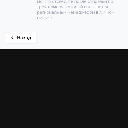
можно отследить после отправки по
трек-номеру, который высылается
региональным менеджером в личном
письме.
Назад