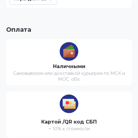
Оплата
Наличными
Самовывозом или дооставкой курьером по МСК и
МОС. обл.
Картой /QR код СБП
+ 10% к стоимости