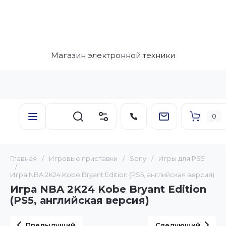
Магазин электронной техники
0
Главная
/
Игровые приставки
/
Sony
/
Игры для PS5
/
Игра NBA 2K24 Kobe Bryant Edition (PS5, английская версия)
Игра NBA 2K24 Kobe Bryant Edition
(PS5, английская версия)
Предыдущий
Следующий