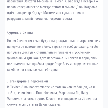
поражения Хэйхати Мисимы в Tekken 7. Вас ждёт история о
новом соперничестве между отцом и сыном: Дзин Кадзама
идёт наперекор Кадзуе Мисиме и вступает с ним в
разрушительный поединок посреди города.
Суровые битвы
Новая боевая система будет награждать вас за агрессивное и
напористое поведение в бою. Зарядите особую шкалу, чтобы
получить доступ к специальным приёмам и усилениям,
уникальным для каждого персонажа. В Tekken 8 вернулись
все знаменитые приёмы вроде Rage Arts и сокрушительные
комбо из остальных частей серии.
Легендарные персонажи
В Tekken 8 вы повстречаете не только новых бойцов, но и
звёзд серии: Кинга, Пола Феникса, Маршалла Ло, Нину
Уильямс и многих других. Кроме того, впервые за 25 лет вы
сможете сыграть за Дзюн Кадзаму.