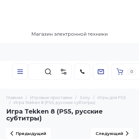
Магазин электронной техники
0
Главная
/
Игровые приставки
/
Sony
/
Игры для PS5
/
Игра Tekken 8 (PS5, русские субтитры)
Игра Tekken 8 (PS5, русские
субтитры)
Предыдущий
Следующий