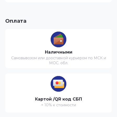
Оплата
Наличными
Самовывозом или дооставкой курьером по МСК и
МОС. обл.
Картой /QR код СБП
+ 10% к стоимости