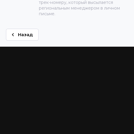
трек-номеру, который высылается
региональным менеджером в личном
письме.
Назад