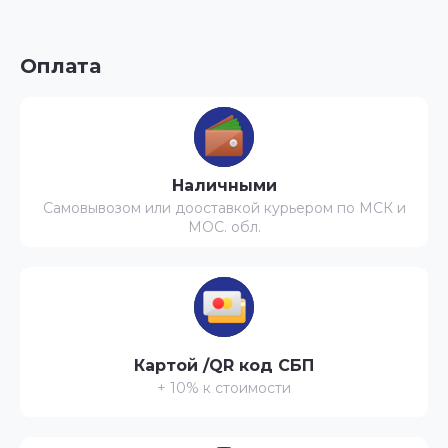
Оплата
Наличными
Самовывозом или дооставкой курьером по МСК и
МОС. обл.
Картой /QR код СБП
+ 10% к стоимости