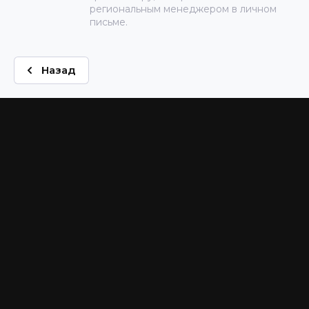
региональным менеджером в личном
письме.
Назад